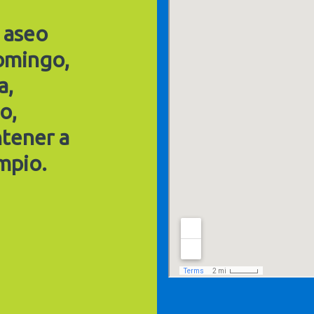
 aseo
domingo,
a,
o,
ntener a
mpio.