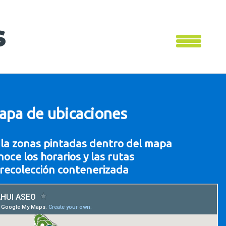
s
apa de ubicaciones
n la zonas pintadas dentro del mapa
noce los horarios y las rutas
recolección contenerizada