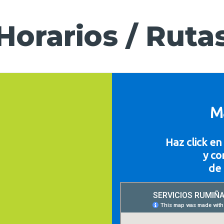
Horarios / Ruta
M
Haz click e
y co
de 